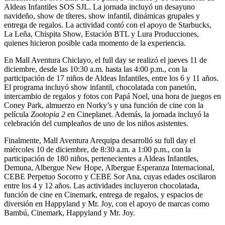
Aldeas Infantiles SOS SJL. La jornada incluyó un desayuno
navideño, show de títeres, show infantil, dinámicas grupales y
entrega de regalos. La actividad contó con el apoyo de Starbucks,
La Leña, Chispita Show, Estación BTL y Lura Producciones,
quienes hicieron posible cada momento de la experiencia.
En Mall Aventura Chiclayo, el full day se realizó el jueves 11 de
diciembre, desde las 10:30 a.m. hasta las 4:00 p.m., con la
participación de 17 niños de Aldeas Infantiles, entre los 6 y 11 años.
El programa incluyó show infantil, chocolatada con panetón,
intercambio de regalos y fotos con Papá Noel, una hora de juegos en
Coney Park, almuerzo en Norky’s y una función de cine con la
película
Zootopia 2
en Cineplanet. Además, la jornada incluyó la
celebración del cumpleaños de uno de los niños asistentes.
Finalmente, Mall Aventura Arequipa desarrolló su full day el
miércoles 10 de diciembre, de 8:30 a.m. a 1:00 p.m., con la
participación de 180 niños, pertenecientes a Aldeas Infantiles,
Demuna, Albergue New Hope, Albergue Esperanza Internacional,
CEBE Perpetuo Socorro y CEBE Sor Ana, cuyas edades oscilaron
entre los 4 y 12 años. Las actividades incluyeron chocolatada,
función de cine en Cinemark, entrega de regalos, y espacios de
diversión en Happyland y Mr. Joy, con el apoyo de marcas como
Bambú, Cinemark, Happyland y Mr. Joy.