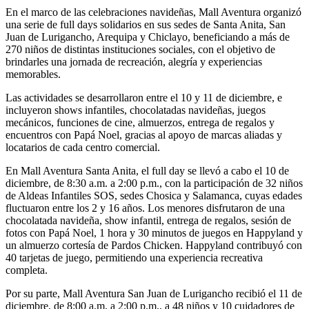
En el marco de las celebraciones navideñas, Mall Aventura organizó
una serie de full days solidarios en sus sedes de Santa Anita, San
Juan de Lurigancho, Arequipa y Chiclayo, beneficiando a más de
270 niños de distintas instituciones sociales, con el objetivo de
brindarles una jornada de recreación, alegría y experiencias
memorables.
Las actividades se desarrollaron entre el 10 y 11 de diciembre, e
incluyeron shows infantiles, chocolatadas navideñas, juegos
mecánicos, funciones de cine, almuerzos, entrega de regalos y
encuentros con Papá Noel, gracias al apoyo de marcas aliadas y
locatarios de cada centro comercial.
En Mall Aventura Santa Anita, el full day se llevó a cabo el 10 de
diciembre, de 8:30 a.m. a 2:00 p.m., con la participación de 32 niños
de Aldeas Infantiles SOS, sedes Chosica y Salamanca, cuyas edades
fluctuaron entre los 2 y 16 años. Los menores disfrutaron de una
chocolatada navideña, show infantil, entrega de regalos, sesión de
fotos con Papá Noel, 1 hora y 30 minutos de juegos en Happyland y
un almuerzo cortesía de Pardos Chicken. Happyland contribuyó con
40 tarjetas de juego, permitiendo una experiencia recreativa
completa.
Por su parte, Mall Aventura San Juan de Lurigancho recibió el 11 de
diciembre, de 8:00 a.m. a 2:00 p.m., a 48 niños y 10 cuidadores de