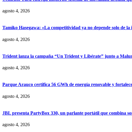
agosto 4, 2026
Tamiko Hasegawa: «La competitividad ya no depende solo de la inve
agosto 4, 2026
Trident lanza la campaña “Un Trident y Libérate” junto a Mal
agosto 4, 2026
Parque Arauco certifica 56 GWh de energía renovable y fortalece s
agosto 4, 2026
JBL presenta PartyBox 330, un parlante portátil que combina son
agosto 4, 2026