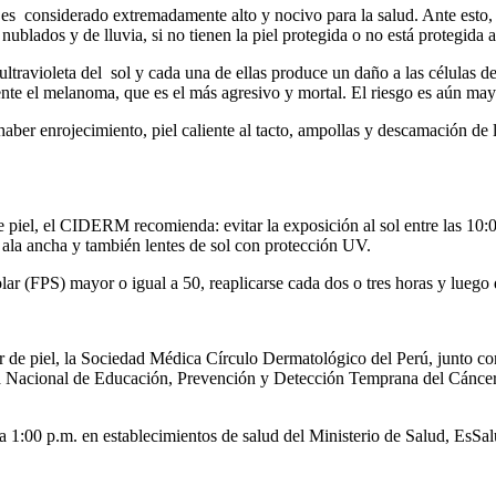
ue es considerado extremadamente alto y nocivo para la salud. Ante esto,
ublados y de lluvia, si no tienen la piel protegida o no está protegida 
travioleta del sol y cada una de ellas produce un daño a las células de 
lmente el melanoma, que es el más agresivo y mortal. El riesgo es aún may
aber enrojecimiento, piel caliente al tacto, ampollas y descamación de l
 piel, el CIDERM recomienda: evitar la exposición al sol entre las 10:0
 ala ancha y también lentes de sol con protección UV.
lar (FPS) mayor o igual a 50, reaplicarse cada dos o tres horas y luego
 de piel, la Sociedad Médica Círculo Dermatológico del Perú, junto con 
 Nacional de Educación, Prevención y Detección Temprana del Cáncer de
 a 1:00 p.m. en establecimientos de salud del Ministerio de Salud, EsSal