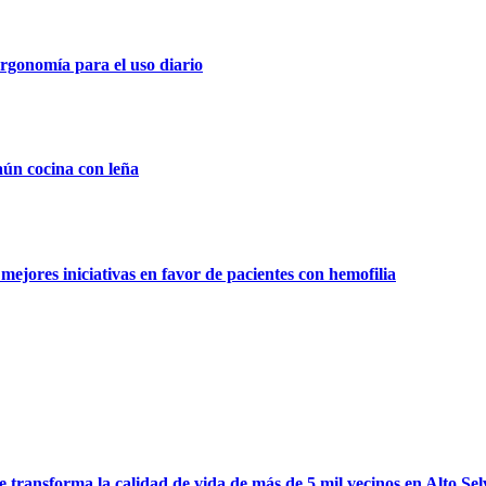
rgonomía para el uso diario
aún cocina con leña
ejores iniciativas en favor de pacientes con hemofilia
ransforma la calidad de vida de más de 5 mil vecinos en Alto Sel