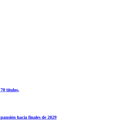
0 títulos,
xpansión hacia finales de 2029