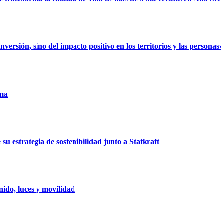
rsión, sino del impacto positivo en los territorios y las personas
uma
u estrategia de sostenibilidad junto a Statkraft
ido, luces y movilidad