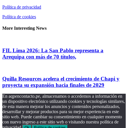
Política de privacidad
Política de cookies
More Interesting News
FIL Lima 2026: La San Pablo representa a
Arequipa con más de 70 títulos,
Quilla Resources acelera el crecimiento de Chapi y
proyecta su expansión hacia finales de 2029
En aqpencontacto.pe, almacenamos o accedemos a información en
un dispositivo electrónico utilizando cookies y tecnologías similares,
de esta manera mejorar los anuncios y contenidos personalizados,
desarrollar y mejorar productos para su mejor experiencia en este
sitio web. Puede cambiar su consentimiento en cualquier momento
con nuevo ingreso a este sitio web o visitando nuestra política de
privacidad.
Ok
Política de cookies