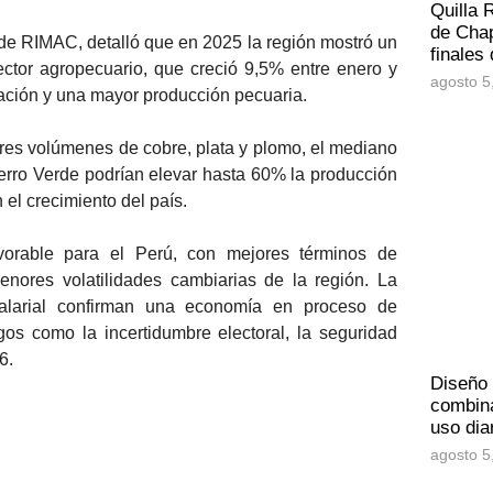
Quilla 
de Chap
de RIMAC, detalló que en 2025 la región mostró un
finales
tor agropecuario, que creció 9,5% entre enero y
agosto 5
ación y una mayor producción pecuaria.
ores volúmenes de cobre, plata y plomo, el mediano
Cerro Verde podrían elevar hasta 60% la producción
 el crecimiento del país.
avorable para el Perú, con mejores términos de
nores volatilidades cambiarias de la región. La
larial confirman una economía en proceso de
gos como la incertidumbre electoral, la seguridad
6.
Diseño
combina
uso dia
agosto 5