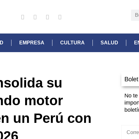
AD
EMPRESA
CULTURA
SALUD
E
solida su
Bolet
No te
ndo motor
impor
boletí
en un Perú con
026