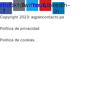
ebook-
Tiktok
Twitter
Youtube
Linkedin-
f
in
Copyright 2023: aqpencontacto.pe
Política de privacidad
Política de cookies