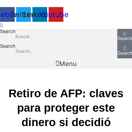
Ir
al
cebook
Twitter
Linkedin
Youtube
contenido
Search
Searc
Search
Searc
Menu
Retiro de AFP: claves
para proteger este
dinero si decidió