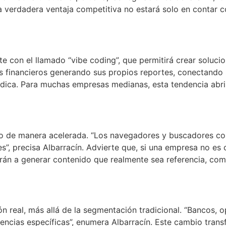
la verdadera ventaja competitiva no estará solo en contar c
e con el llamado “vibe coding”, que permitirá crear solucion
es financieros generando sus propios reportes, conectand
ndica. Para muchas empresas medianas, esta tendencia abrir
o de manera acelerada. “Los navegadores y buscadores con 
s”, precisa Albarracín. Advierte que, si una empresa no es c
arán a generar contenido que realmente sea referencia, co
ón real, más allá de la segmentación tradicional. “Bancos, 
erencias específicas”, enumera Albarracín. Este cambio tran