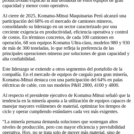
productividad explican la alta demanda de estos equipos de gran
capacidad y menor costo operativo.
Al cierre de 2025, Komatsu-Mitsui Maquinarias Perú alcanzó una
participación del 68% en el mercado de camiones mineros,
consolidando su liderazgo en un sector caracterizado por una
creciente exigencia en productividad, eficiencia operativa y control
de costos. En términos concretos, de cada 100 camiones en
operación, 68 son equipos Komatsu Ultra-class, modelos 980 y 930
de más de 300 toneladas, lo que refleja la preferencia de las
principales operaciones mineras por soluciones de gran capacidad y
alta confiabilidad.
Este liderazgo se extiende a otros segmentos del portafolio de la
compañía. En el mercado de equipos de carguío para gran minería,
Komatsu-Mitsui destaca con una participación del 64% en palas
eléctricas de cable, con sus modelos P&H 2800, 4100 y 4800.
Al respecto el presidente ejecutivo de Komatsu-Mitsui señaló que la
tendencia en la minería apunta a la utilización de equipos capaces de
manejar mayores volúmenes de material, optimizar los tiempos de
ciclo y operar cumpliendo estándares cada vez más exigentes.
“La minería peruana demanda soluciones que sostengan altos
niveles de producción, pero con mayor eficiencia y previsibilidad
operativa. Hoy, no se trata solo de mover más material, sino de