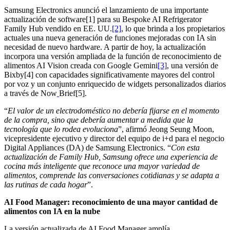
Samsung Electronics anunció el lanzamiento de una importante
actualización de software[1] para su Bespoke AI Refrigerator
Family Hub vendido en EE. UU.
[2]
, lo que brinda a los propietarios
actuales una nueva generación de funciones mejoradas con IA sin
necesidad de nuevo hardware. A partir de hoy, la actualización
incorpora una versión ampliada de la función de reconocimiento de
alimentos AI Vision creada con Google Gemini
[3]
, una versión de
Bixby[4] con capacidades significativamente mayores del control
por voz y un conjunto enriquecido de widgets personalizados diarios
a través de Now
Brief[5].
“
El valor de un electrodoméstico no debería fijarse en el momento
de la compra, sino que debería aumentar a medida que la
tecnología que lo rodea evoluciona
”, afirmó Jeong Seung Moon,
vicepresidente ejecutivo y director del equipo de i+d para el negocio
Digital Appliances (DA) de Samsung Electronics. “
Con esta
actualización de Family Hub, Samsung ofrece una experiencia de
cocina más inteligente que reconoce una mayor variedad de
alimentos, comprende las conversaciones cotidianas y se adapta a
las rutinas de cada hogar
”.
AI Food Manager: reconocimiento de una mayor cantidad de
alimentos con IA en la nube
La versión actualizada de AI Food Manager amplía