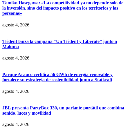
Tamiko Hasegawa: «La competitividad ya no depende solo de
la inversión, sino del impacto positivo en los territorios y las
personas»
agosto 4, 2026
Trident lanza la campaña “Un Trident y Libérate” junto a
Maluma
agosto 4, 2026
Parque Arauco certifica 56 GWh de energía renovable y
fortalece su estrategia de sostenibilidad junto a Statkraft
agosto 4, 2026
JBL presenta PartyBox 330, un parlante portátil que combina
sonido, luces y movilidad
agosto 4, 2026