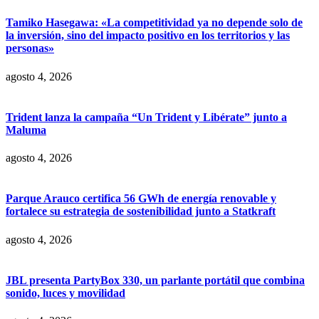
Tamiko Hasegawa: «La competitividad ya no depende solo de
la inversión, sino del impacto positivo en los territorios y las
personas»
agosto 4, 2026
Trident lanza la campaña “Un Trident y Libérate” junto a
Maluma
agosto 4, 2026
Parque Arauco certifica 56 GWh de energía renovable y
fortalece su estrategia de sostenibilidad junto a Statkraft
agosto 4, 2026
JBL presenta PartyBox 330, un parlante portátil que combina
sonido, luces y movilidad