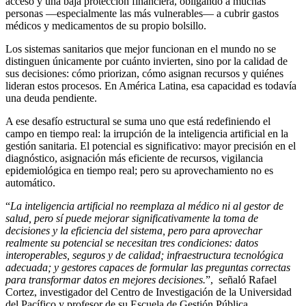
acceso y una baja protección financiera, obligando a muchas
personas —especialmente las más vulnerables— a cubrir gastos
médicos y medicamentos de su propio bolsillo.
Los sistemas sanitarios que mejor funcionan en el mundo no se
distinguen únicamente por cuánto invierten, sino por la calidad de
sus decisiones: cómo priorizan, cómo asignan recursos y quiénes
lideran estos procesos. En América Latina, esa capacidad es todavía
una deuda pendiente.
A ese desafío estructural se suma uno que está redefiniendo el
campo en tiempo real: la irrupción de la inteligencia artificial en la
gestión sanitaria. El potencial es significativo: mayor precisión en el
diagnóstico, asignación más eficiente de recursos, vigilancia
epidemiológica en tiempo real; pero su aprovechamiento no es
automático.
“
La inteligencia artificial no reemplaza al médico ni al gestor de
salud, pero sí puede mejorar significativamente la toma de
decisiones y la eficiencia del sistema, pero para aprovechar
realmente su potencial se necesitan tres condiciones: datos
interoperables, seguros y de calidad; infraestructura tecnológica
adecuada; y gestores capaces de formular las preguntas correctas
para transformar datos en mejores decisiones.
”, señaló Rafael
Cortez, investigador del Centro de Investigación de la Universidad
del Pacífico y profesor de su Escuela de Gestión Pública.