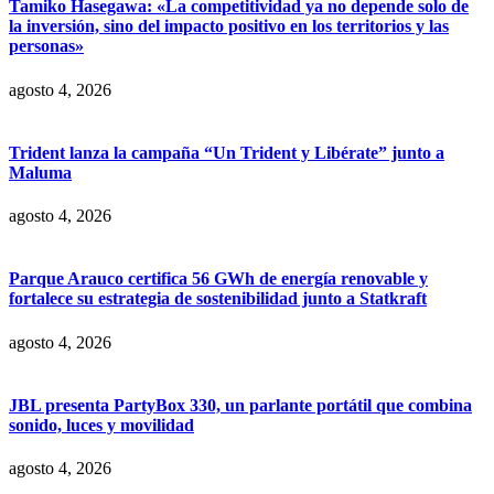
Tamiko Hasegawa: «La competitividad ya no depende solo de
la inversión, sino del impacto positivo en los territorios y las
personas»
agosto 4, 2026
Trident lanza la campaña “Un Trident y Libérate” junto a
Maluma
agosto 4, 2026
Parque Arauco certifica 56 GWh de energía renovable y
fortalece su estrategia de sostenibilidad junto a Statkraft
agosto 4, 2026
JBL presenta PartyBox 330, un parlante portátil que combina
sonido, luces y movilidad
agosto 4, 2026