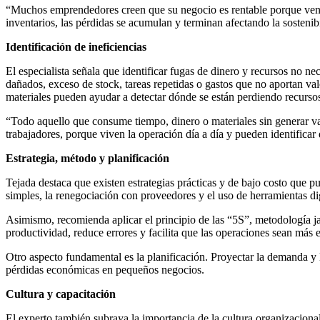
“Muchos emprendedores creen que su negocio es rentable porque vend
inventarios, las pérdidas se acumulan y terminan afectando la sostenib
Identificación de ineficiencias
El especialista señala que identificar fugas de dinero y recursos no 
dañados, exceso de stock, tareas repetidas o gastos que no aportan valo
materiales pueden ayudar a detectar dónde se están perdiendo recurso
“Todo aquello que consume tiempo, dinero o materiales sin generar val
trabajadores, porque viven la operación día a día y pueden identificar
Estrategia, método y planificación
Tejada destaca que existen estrategias prácticas y de bajo costo que p
simples, la renegociación con proveedores y el uso de herramientas digi
Asimismo, recomienda aplicar el principio de las “5S”, metodología ja
productividad, reduce errores y facilita que las operaciones sean más ef
Otro aspecto fundamental es la planificación. Proyectar la demanda y 
pérdidas económicas en pequeños negocios.
Cultura y capacitación
El experto también subraya la importancia de la cultura organizaciona