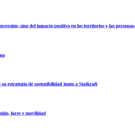
rsión, sino del impacto positivo en los territorios y las personas
uma
u estrategia de sostenibilidad junto a Statkraft
ido, luces y movilidad