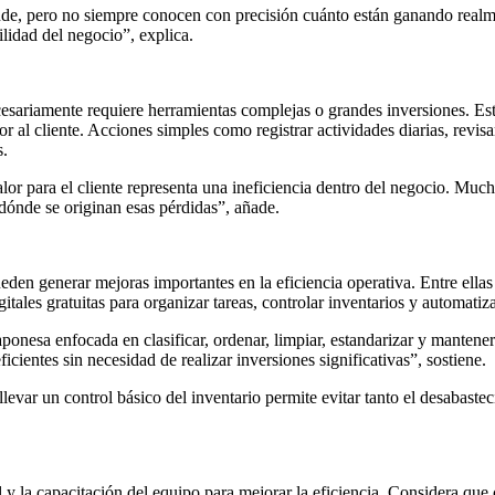
e, pero no siempre conocen con precisión cuánto están ganando realme
ilidad del negocio”, explica.
necesariamente requiere herramientas complejas o grandes inversiones. E
r al cliente. Acciones simples como registrar actividades diarias, revis
s.
or para el cliente representa una ineficiencia dentro del negocio. Much
 dónde se originan esas pérdidas”, añade.
ueden generar mejoras importantes en la eficiencia operativa. Entre ell
tales gratuitas para organizar tareas, controlar inventarios y automatizar
ponesa enfocada en clasificar, ordenar, limpiar, estandarizar y mantene
icientes sin necesidad de realizar inversiones significativas”, sostiene.
llevar un control básico del inventario permite evitar tanto el desabas
l y la capacitación del equipo para mejorar la eficiencia. Considera q