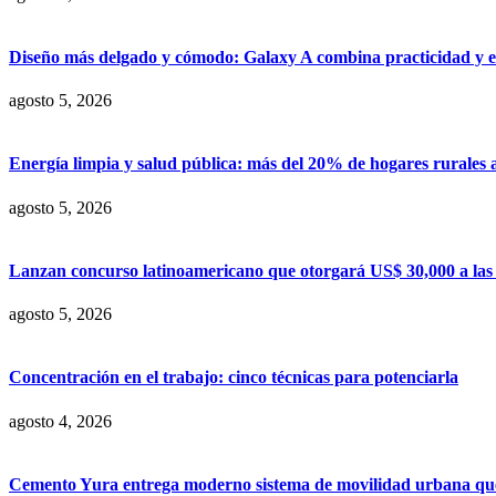
Diseño más delgado y cómodo: Galaxy A combina practicidad y e
agosto 5, 2026
Energía limpia y salud pública: más del 20% de hogares rurales 
agosto 5, 2026
Lanzan concurso latinoamericano que otorgará US$ 30,000 a las m
agosto 5, 2026
Concentración en el trabajo: cinco técnicas para potenciarla
agosto 4, 2026
Cemento Yura entrega moderno sistema de movilidad urbana que t