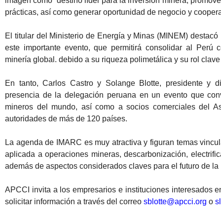
imagen como “destino líder para la inversión minera, promove
prácticas, así como generar oportunidad de negocio y coopera
El titular del Ministerio de Energía y Minas (MINEM) destacó 
este importante evento, que permitirá consolidar al Perú 
minería global. debido a su riqueza polimetálica y su rol clave
En tanto, Carlos Castro y Solange Blotte, presidente y di
presencia de la delegación peruana en un evento que convo
mineros del mundo, así como a socios comerciales del Asi
autoridades de más de 120 países.
La agenda de IMARC es muy atractiva y figuran temas vinculad
aplicada a operaciones mineras, descarbonización, electrific
además de aspectos considerados claves para el futuro de la 
APCCI invita a los empresarios e instituciones interesados e
solicitar información a través del correo
sblotte@apcci.org
o
s