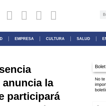
AD
EMPRESA
CULTURA
SALUD
E
esencia
Bolet
No te
 anuncia la
impor
boletí
e participará