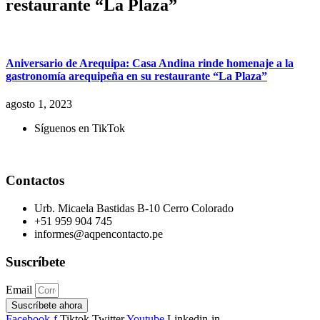
restaurante “La Plaza”
Aniversario de Arequipa: Casa Andina rinde homenaje a la
gastronomía arequipeña en su restaurante “La Plaza”
agosto 1, 2023
Síguenos en TikTok
Contactos
Urb. Micaela Bastidas B-10 Cerro Colorado
+51 959 904 745
informes@aqpencontacto.pe
Suscríbete
Email
Suscríbete ahora
Facebook-f
Tiktok
Twitter
Youtube
Linkedin-in