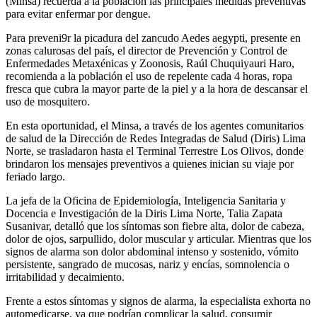
(Minsa) recuerda a la población las principales medidas preventivas
para evitar enfermar por dengue.
Para preveni9r la picadura del zancudo Aedes aegypti, presente en
zonas calurosas del país, el director de Prevención y Control de
Enfermedades Metaxénicas y Zoonosis, Raúl Chuquiyauri Haro,
recomienda a la población el uso de repelente cada 4 horas, ropa
fresca que cubra la mayor parte de la piel y a la hora de descansar el
uso de mosquitero.
En esta oportunidad, el Minsa, a través de los agentes comunitarios
de salud de la Dirección de Redes Integradas de Salud (Diris) Lima
Norte, se trasladaron hasta el Terminal Terrestre Los Olivos, donde
brindaron los mensajes preventivos a quienes inician su viaje por
feriado largo.
La jefa de la Oficina de Epidemiología, Inteligencia Sanitaria y
Docencia e Investigación de la Diris Lima Norte, Talia Zapata
Susanivar, detalló que los síntomas son fiebre alta, dolor de cabeza,
dolor de ojos, sarpullido, dolor muscular y articular. Mientras que los
signos de alarma son dolor abdominal intenso y sostenido, vómito
persistente, sangrado de mucosas, nariz y encías, somnolencia o
irritabilidad y decaimiento.
Frente a estos síntomas y signos de alarma, la especialista exhorta no
automedicarse, ya que podrían complicar la salud, consumir