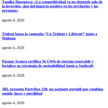
Tamiko Hasegawa: «La competitividad ya no depende solo de
la inversión, sino del impacto positivo en los territorios y las
personas»
agosto 4, 2026
Trident lanza la campaña “Un Trident y Libérate” junto a
Maluma
agosto 4, 2026
Parque Arauco certifica 56 GWh de energía renovable y
fortalece su estrategia de sostenibilidad junto a Statkraft
agosto 4, 2026
JBL presenta PartyBox 330, un parlante portátil que combina
sonido, luces y movilidad
agosto 4, 2026