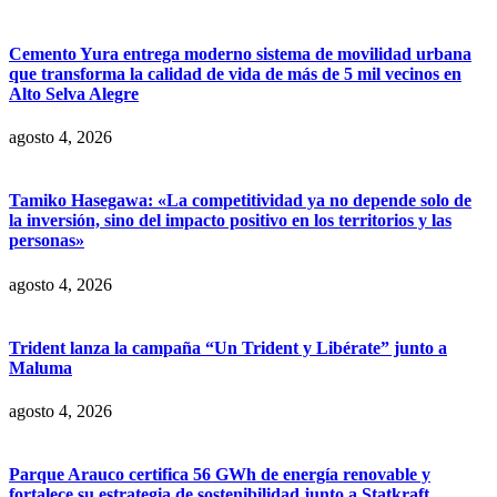
Cemento Yura entrega moderno sistema de movilidad urbana
que transforma la calidad de vida de más de 5 mil vecinos en
Alto Selva Alegre
agosto 4, 2026
Tamiko Hasegawa: «La competitividad ya no depende solo de
la inversión, sino del impacto positivo en los territorios y las
personas»
agosto 4, 2026
Trident lanza la campaña “Un Trident y Libérate” junto a
Maluma
agosto 4, 2026
Parque Arauco certifica 56 GWh de energía renovable y
fortalece su estrategia de sostenibilidad junto a Statkraft