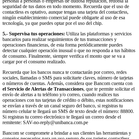
personal a personas o empresas de dudosa reputación, redobla la
seguridad de tus datos en todo momento. Recuerda que el uso de
contactless es optativo, aunque tengas una tarjeta del contactless,
ningún establecimiento comercial puede obligarte al uso de esa
tecnología, ya que puedes optar por el uso del chip.
5.- Supervisa tus operaciones:
Utiliza las plataformas y servicios
bancarios para realizar seguimientos de tus transacciones y
operaciones financieras, de esta forma periódicamente puedes
detectar cualquier operación inusual o que no responda a tus hábitos
de consumo. Finalmente, siempre verifica el monto que se va a
cargar por el consumo realizado.
Recuerda que los bancos nunca te contactarán por correo, redes
sociales, llamadas o SMS para solicitarte claves, número de tarjetas
o números de cuentas. Además, considera que Bancom cuenta con
el Servicio de Alertas de Transacciones
, que te permite solicitar el
envío de alertas a tu teléfono y/o correo, cuando realices tus
operaciones con tus tarjetas de crédito o débito, estas notificaciones
se envían a través de un canal seguro del banco, si registras tu
número celular te llegará un SMS de texto desde el número: 88800.
Si registras tu correo electrónico te llegará un correo desde el
remitente: SAV-no-reply@unibanca.com.pe
Bancom se compromete a brindar a sus clientes las herramientas y
consejos necesarios para un uso seguro de sus tarjetas contactless.