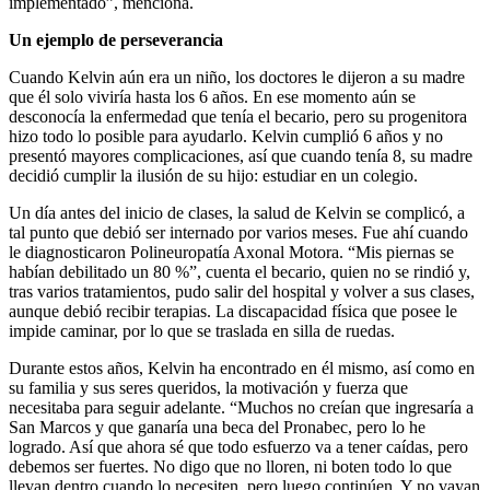
implementado”, menciona.
Un ejemplo de perseverancia
Cuando Kelvin aún era un niño, los doctores le dijeron a su madre
que él solo viviría hasta los 6 años. En ese momento aún se
desconocía la enfermedad que tenía el becario, pero su progenitora
hizo todo lo posible para ayudarlo. Kelvin cumplió 6 años y no
presentó mayores complicaciones, así que cuando tenía 8, su madre
decidió cumplir la ilusión de su hijo: estudiar en un colegio.
Un día antes del inicio de clases, la salud de Kelvin se complicó, a
tal punto que debió ser internado por varios meses. Fue ahí cuando
le diagnosticaron Polineuropatía Axonal Motora. “Mis piernas se
habían debilitado un 80 %”, cuenta el becario, quien no se rindió y,
tras varios tratamientos, pudo salir del hospital y volver a sus clases,
aunque debió recibir terapias. La discapacidad física que posee le
impide caminar, por lo que se traslada en silla de ruedas.
Durante estos años, Kelvin ha encontrado en él mismo, así como en
su familia y sus seres queridos, la motivación y fuerza que
necesitaba para seguir adelante. “Muchos no creían que ingresaría a
San Marcos y que ganaría una beca del Pronabec, pero lo he
logrado. Así que ahora sé que todo esfuerzo va a tener caídas, pero
debemos ser fuertes. No digo que no lloren, ni boten todo lo que
llevan dentro cuando lo necesiten, pero luego continúen. Y no vayan