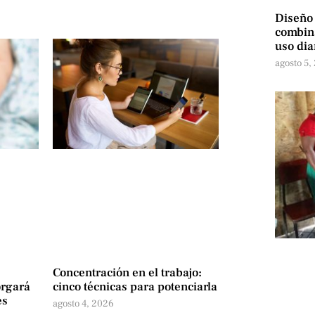
Diseño
combina
uso dia
agosto 5,
Concentración en el trabajo:
orgará
cinco técnicas para potenciarla
es
agosto 4, 2026