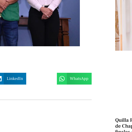
LinkedIn
WhatsApp
Quilla 
de Chap
finales