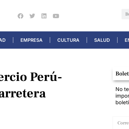
AD
EMPRESA
CULTURA
SALUD
E
ercio Perú-
Bolet
carretera
No te
impor
bolet