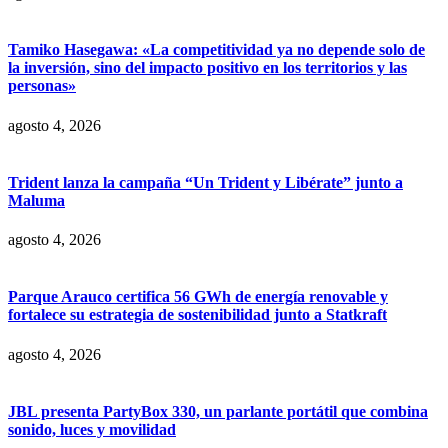
Tamiko Hasegawa: «La competitividad ya no depende solo de
la inversión, sino del impacto positivo en los territorios y las
personas»
agosto 4, 2026
Trident lanza la campaña “Un Trident y Libérate” junto a
Maluma
agosto 4, 2026
Parque Arauco certifica 56 GWh de energía renovable y
fortalece su estrategia de sostenibilidad junto a Statkraft
agosto 4, 2026
JBL presenta PartyBox 330, un parlante portátil que combina
sonido, luces y movilidad