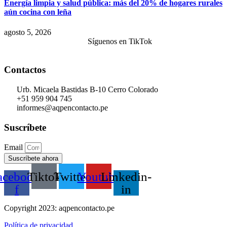
Energía limpia y salud pública: más del 20% de hogares rurales
aún cocina con leña
agosto 5, 2026
Síguenos en TikTok
Contactos
Urb. Micaela Bastidas B-10 Cerro Colorado
+51 959 904 745
informes@aqpencontacto.pe
Suscríbete
Email
Suscríbete ahora
acebook-
Tiktok
Twitter
Youtube
Linkedin-
f
in
Copyright 2023: aqpencontacto.pe
Política de privacidad