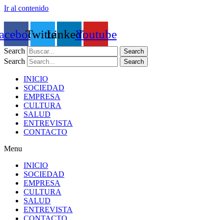
Ir al contenido
acebook
Twitter
Linkedin
Youtube
Search
Search
Search
Search
INICIO
SOCIEDAD
EMPRESA
CULTURA
SALUD
ENTREVISTA
CONTACTO
Menu
INICIO
SOCIEDAD
EMPRESA
CULTURA
SALUD
ENTREVISTA
CONTACTO