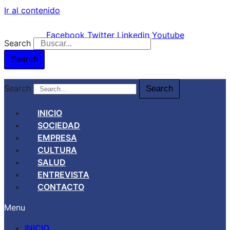
Ir al contenido
Facebook
Twitter
Linkedin
Youtube
Search
Search
Search
Search
INICIO
SOCIEDAD
EMPRESA
CULTURA
SALUD
ENTREVISTA
CONTACTO
Menu
INICIO