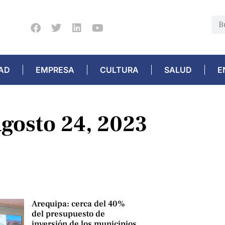
AD
EMPRESA
CULTURA
SALUD
E
agosto 24, 2023
Arequipa: cerca del 40%
del presupuesto de
inversión de los municipios