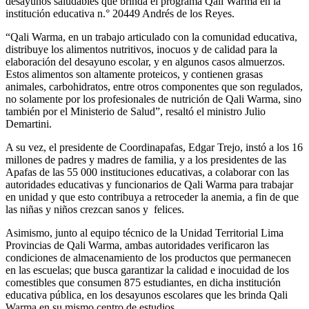
desayunos saludables que brinda el programa Qali Warma en la
institución educativa n.° 20449 Andrés de los Reyes.
“Qali Warma, en un trabajo articulado con la comunidad educativa,
distribuye los alimentos nutritivos, inocuos y de calidad para la
elaboración del desayuno escolar, y en algunos casos almuerzos.
Estos alimentos son altamente proteicos, y contienen grasas
animales, carbohidratos, entre otros componentes que son regulados,
no solamente por los profesionales de nutrición de Qali Warma, sino
también por el Ministerio de Salud”, resaltó el ministro Julio
Demartini.
A su vez, el presidente de Coordinapafas, Edgar Trejo, instó a los 16
millones de padres y madres de familia, y a los presidentes de las
Apafas de las 55 000 instituciones educativas, a colaborar con las
autoridades educativas y funcionarios de Qali Warma para trabajar
en unidad y que esto contribuya a retroceder la anemia, a fin de que
las niñas y niños crezcan sanos y felices.
Asimismo, junto al equipo técnico de la Unidad Territorial Lima
Provincias de Qali Warma, ambas autoridades verificaron las
condiciones de almacenamiento de los productos que permanecen
en las escuelas; que busca garantizar la calidad e inocuidad de los
comestibles que consumen 875 estudiantes, en dicha institución
educativa pública, en los desayunos escolares que les brinda Qali
Warma en su mismo centro de estudios.