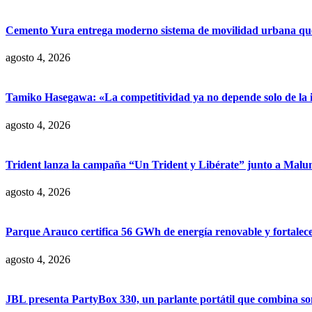
Cemento Yura entrega moderno sistema de movilidad urbana que t
agosto 4, 2026
Tamiko Hasegawa: «La competitividad ya no depende solo de la inve
agosto 4, 2026
Trident lanza la campaña “Un Trident y Libérate” junto a Mal
agosto 4, 2026
Parque Arauco certifica 56 GWh de energía renovable y fortalece s
agosto 4, 2026
JBL presenta PartyBox 330, un parlante portátil que combina son