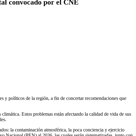
ntal convocado por el CNE
 y políticos de la región, a fin de concertar recomendaciones que
s climática. Estos problemas están afectando la calidad de vida de sus
les.
ados: la contaminación atmosférica, la poca conciencia y ejercicio
tivo Nacional (PEN) al 2036, las cuales serán sistematizadas, junto con