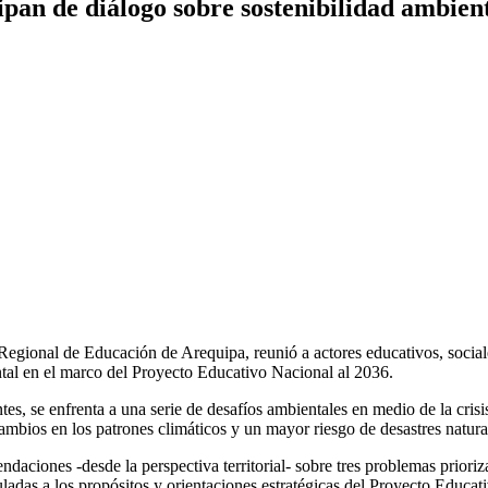
ipan de diálogo sobre sostenibilidad ambie
gional de Educación de Arequipa, reunió a actores educativos, sociales
ental en el marco del Proyecto Educativo Nacional al 2036.
s, se enfrenta a una serie de desafíos ambientales en medio de la crisi
ambios en los patrones climáticos y un mayor riesgo de desastres natura
aciones -desde la perspectiva territorial- sobre tres problemas prioriz
culadas a los propósitos y orientaciones estratégicas del Proyecto Educa