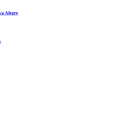
va Alegre
»