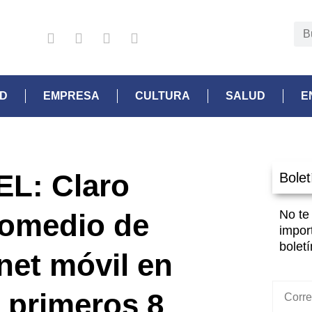
AD
EMPRESA
CULTURA
SALUD
E
EL: Claro
Bolet
No te
promedio de
impor
boletí
net móvil en
 primeros 8