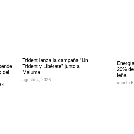
Trident lanza la campaña “Un
Energía
epende
Trident y Libérate” junto a
20% de 
o del
Maluma
leña
agosto 4, 2026
agosto 5
s»