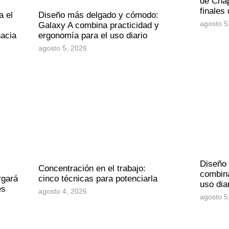
de Chap
finales
a el
Diseño más delgado y cómodo:
agosto 5
Galaxy A combina practicidad y
hacia
ergonomía para el uso diario
agosto 5, 2026
Diseño
Concentración en el trabajo:
combina
rgará
cinco técnicas para potenciarla
uso dia
es
agosto 4, 2026
agosto 5