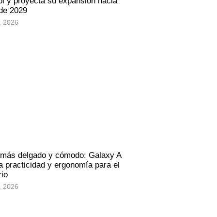
i y proyecta su expansión hacia
 de 2029
, 2026
 más delgado y cómodo: Galaxy A
 practicidad y ergonomía para el
rio
, 2026