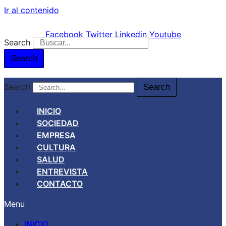
Ir al contenido
Facebook
Twitter
Linkedin
Youtube
Search
Search
Search
Search
INICIO
SOCIEDAD
EMPRESA
CULTURA
SALUD
ENTREVISTA
CONTACTO
Menu
INICIO