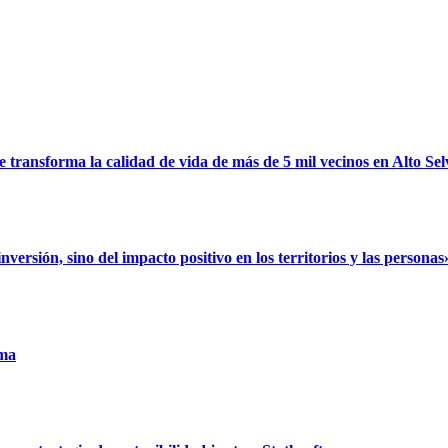
ransforma la calidad de vida de más de 5 mil vecinos en Alto Sel
rsión, sino del impacto positivo en los territorios y las personas
uma