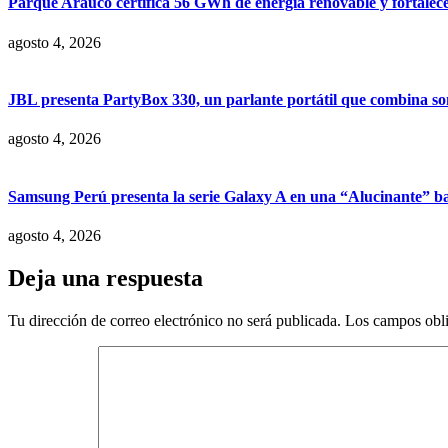
Parque Arauco certifica 56 GWh de energía renovable y fortalece s
agosto 4, 2026
JBL presenta PartyBox 330, un parlante portátil que combina son
agosto 4, 2026
Samsung Perú presenta la serie Galaxy A en una “Alucinante” ba
agosto 4, 2026
Deja una respuesta
Tu dirección de correo electrónico no será publicada.
Los campos obli