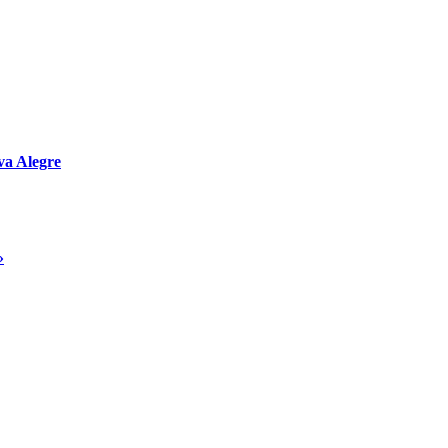
va Alegre
»