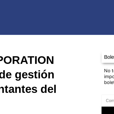
PORATION
Bole
No t
de gestión
impo
bole
ntantes del