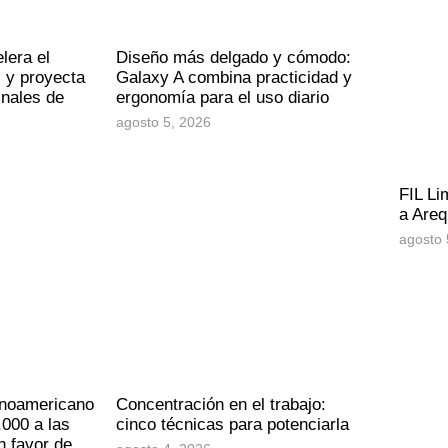
lera el
Diseño más delgado y cómodo:
 y proyecta
Galaxy A combina practicidad y
inales de
ergonomía para el uso diario
agosto 5, 2026
FIL Li
a Areq
agosto 
inoamericano
Concentración en el trabajo:
000 a las
cinco técnicas para potenciarla
n favor de