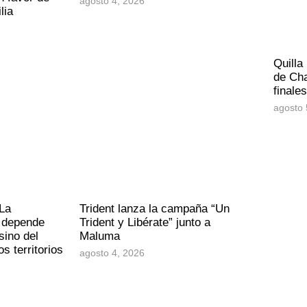
agosto 4, 2026
lia
Quilla
de Cha
finale
agosto 
La
Trident lanza la campaña “Un
o depende
Trident y Libérate” junto a
sino del
Maluma
s territorios
agosto 4, 2026