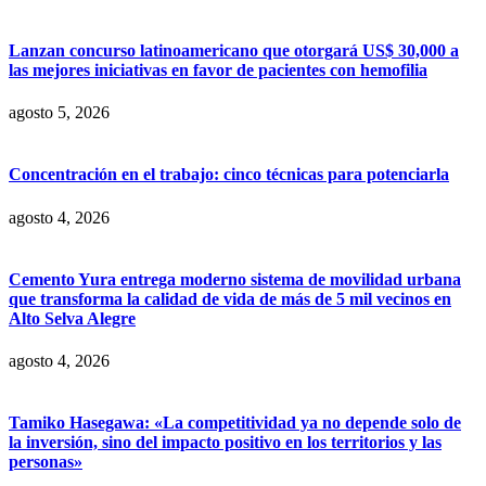
Lanzan concurso latinoamericano que otorgará US$ 30,000 a
las mejores iniciativas en favor de pacientes con hemofilia
agosto 5, 2026
Concentración en el trabajo: cinco técnicas para potenciarla
agosto 4, 2026
Cemento Yura entrega moderno sistema de movilidad urbana
que transforma la calidad de vida de más de 5 mil vecinos en
Alto Selva Alegre
agosto 4, 2026
Tamiko Hasegawa: «La competitividad ya no depende solo de
la inversión, sino del impacto positivo en los territorios y las
personas»