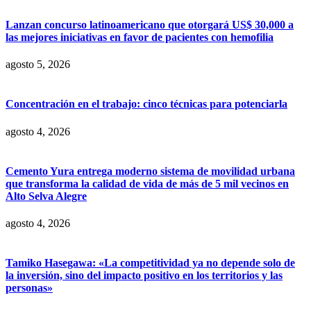
Lanzan concurso latinoamericano que otorgará US$ 30,000 a
las mejores iniciativas en favor de pacientes con hemofilia
agosto 5, 2026
Concentración en el trabajo: cinco técnicas para potenciarla
agosto 4, 2026
Cemento Yura entrega moderno sistema de movilidad urbana
que transforma la calidad de vida de más de 5 mil vecinos en
Alto Selva Alegre
agosto 4, 2026
Tamiko Hasegawa: «La competitividad ya no depende solo de
la inversión, sino del impacto positivo en los territorios y las
personas»