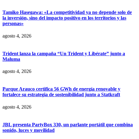
Tamiko Hasegawa: «La competitividad ya no depende solo de
la inversión, sino del impacto positivo en los territorios y las
personas»
agosto 4, 2026
Trident lanza la campaña “Un Trident y Libérate” junto a
Maluma
agosto 4, 2026
Parque Arauco certifica 56 GWh de energía renovable y
fortalece su estrategia de sostenibilidad junto a Statkraft
agosto 4, 2026
JBL presenta PartyBox 330, un parlante portátil que combina
sonido, luces y movilidad