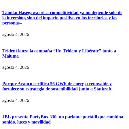
Tamiko Hasegawa: «La competitividad ya no depende solo de
la inversión, sino del impacto positivo en los territorios y las
personas»
agosto 4, 2026
Trident lanza la campaña “Un Trident y Libérate” junto a
Maluma
agosto 4, 2026
Parque Arauco certifica 56 GWh de energía renovable y
fortalece su estrategia de sostenibilidad junto a Statkraft
agosto 4, 2026
JBL presenta PartyBox 330, un parlante portátil que combina
sonido, luces y movilidad