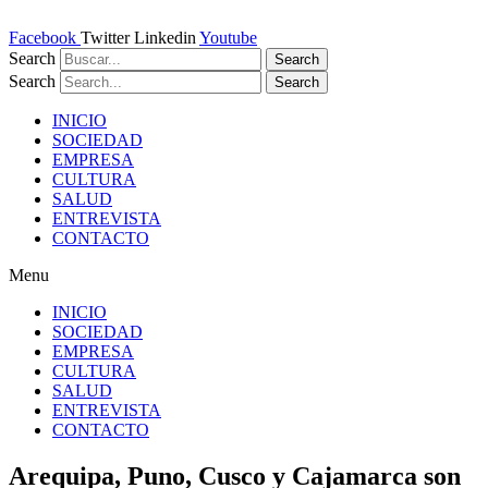
Ir
al
Facebook
Twitter
Linkedin
Youtube
contenido
Search
Search
Search
Search
INICIO
SOCIEDAD
EMPRESA
CULTURA
SALUD
ENTREVISTA
CONTACTO
Menu
INICIO
SOCIEDAD
EMPRESA
CULTURA
SALUD
ENTREVISTA
CONTACTO
Arequipa, Puno, Cusco y Cajamarca son