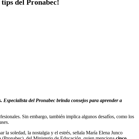
 tips del Pronabec!
os. Especialista del Pronabec brinda consejos para aprender a
ofesionales. Sin embargo, también implica algunos desafíos, como los
ases.
ar la soledad, la nostalgia y el estrés, señala María Elena Junco
o (Pronabec), del Ministerio de Educación, quien menciona
cinco