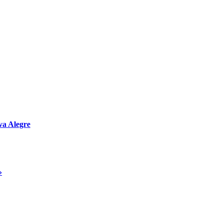
va Alegre
»