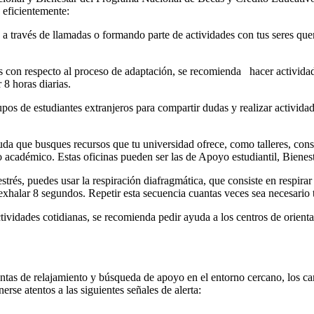
 eficientemente:
a través de llamadas o formando parte de actividades con tus seres que
s con respecto al proceso de adaptación, se recomienda hacer actividades d
 8 horas diarias.
upos de estudiantes extranjeros para compartir dudas y realizar activida
da que busques recursos que tu universidad ofrece, como talleres, cons
 académico. Estas oficinas pueden ser las de Apoyo estudiantil, Bienestar
strés, puedes usar la respiración diafragmática, que consiste en respir
xhalar 8 segundos. Repetir esta secuencia cuantas veces sea necesario t
ctividades cotidianas, se recomienda pedir ayuda a los centros de orient
mientas de relajamiento y búsqueda de apoyo en el entorno cercano, los 
se atentos a las siguientes señales de alerta: