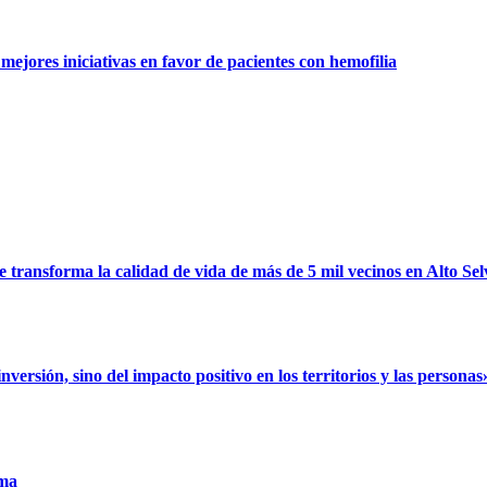
ejores iniciativas en favor de pacientes con hemofilia
ransforma la calidad de vida de más de 5 mil vecinos en Alto Sel
rsión, sino del impacto positivo en los territorios y las personas
uma