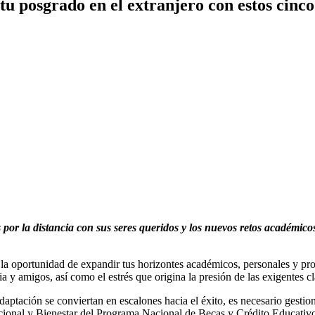
u posgrado en el extranjero con estos cinco
 por la distancia con sus seres queridos y los nuevos retos académic
 la oportunidad de expandir tus horizontes académicos, personales y pr
ia y amigos, así como el estrés que origina la presión de las exigentes cl
aptación se conviertan en escalones hacia el éxito, es necesario gestion
ional y Bienestar del Programa Nacional de Becas y Crédito Educativ