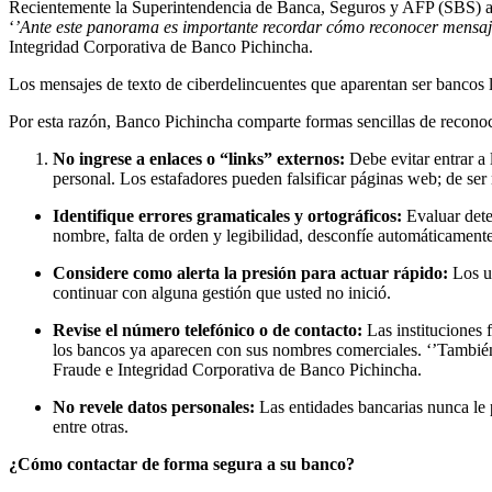
Recientemente la Superintendencia de Banca, Seguros y AFP (SBS) adv
‘
’Ante este panorama es importante recordar cómo reconocer mensajes 
Integridad Corporativa de Banco Pichincha.
Los mensajes de texto de ciberdelincuentes que aparentan ser bancos 
Por esta razón, Banco Pichincha comparte formas sencillas de reconoc
No ingrese a enlaces o “links” externos:
Debe evitar entrar a
personal. Los estafadores pueden falsificar páginas web; de ser
Identifique errores gramaticales y ortográficos:
Evaluar dete
nombre, falta de orden y legibilidad, desconfíe automáticamente
Considere como alerta la presión para actuar rápido:
Los u
continuar con alguna gestión que usted no inició.
Revise el número telefónico o de contacto:
Las instituciones 
los bancos ya aparecen con sus nombres comerciales. ‘’También 
Fraude e Integridad Corporativa de Banco Pichincha.
No revele datos personales:
Las entidades bancarias nunca le 
entre otras.
¿Cómo contactar de forma segura a su banco?