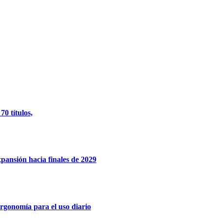
0 títulos,
xpansión hacia finales de 2029
rgonomía para el uso diario