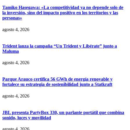
Tamiko Hasegawa: «La competitividad ya no depende solo de
la inversión, sino del impacto positivo en los territorios y las
personas»
agosto 4, 2026
Trident lanza la campaña “Un Trident y Libérate” junto a
Maluma
agosto 4, 2026
Parque Arauco certifica 56 GWh de energía renovable y
fortalece su estrategia de sostenibilidad junto a Statkraft
agosto 4, 2026
JBL presenta PartyBox 330, un parlante portátil que combina
sonido, luces y movilidad
agosto 4, 2026