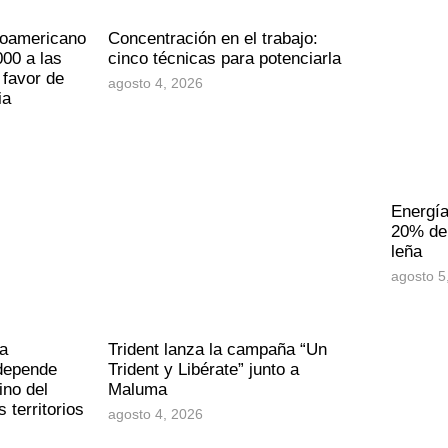
noamericano
Concentración en el trabajo:
00 a las
cinco técnicas para potenciarla
 favor de
agosto 4, 2026
ia
Energía
20% de 
leña
agosto 5
a
Trident lanza la campaña “Un
 depende
Trident y Libérate” junto a
ino del
Maluma
 territorios
agosto 4, 2026