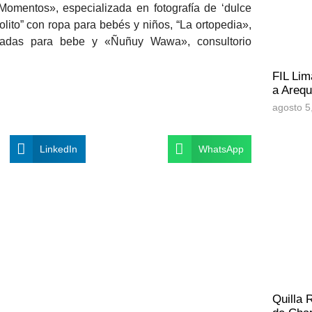
Momentos», especializada en fotografía de ‘dulce
olito” con ropa para bebés y niños, “La ortopedia»,
hadas para bebe y «Ñuñuy Wawa», consultorio
FIL Lim
a Arequ
agosto 5
LinkedIn
WhatsApp
Quilla 