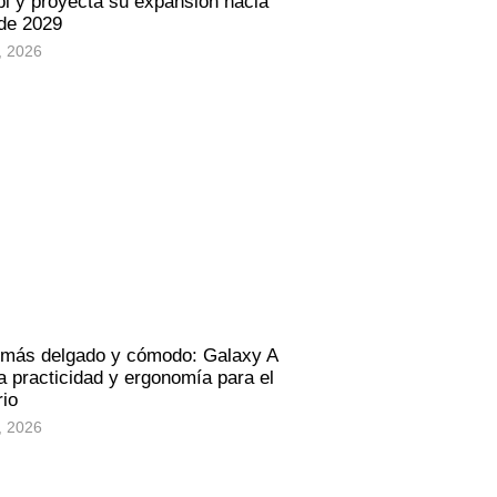
i y proyecta su expansión hacia
 de 2029
, 2026
 más delgado y cómodo: Galaxy A
 practicidad y ergonomía para el
rio
, 2026