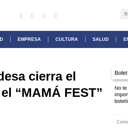
AD
EMPRESA
CULTURA
SALUD
E
esa cierra el
Bolet
No te
n el “MAMÁ FEST”
impor
boletí