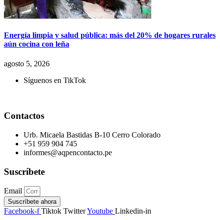
Energía limpia y salud pública: más del 20% de hogares rurales
aún cocina con leña
agosto 5, 2026
Síguenos en TikTok
Contactos
Urb. Micaela Bastidas B-10 Cerro Colorado
+51 959 904 745
informes@aqpencontacto.pe
Suscríbete
Email
Suscríbete ahora
Facebook-f
Tiktok
Twitter
Youtube
Linkedin-in