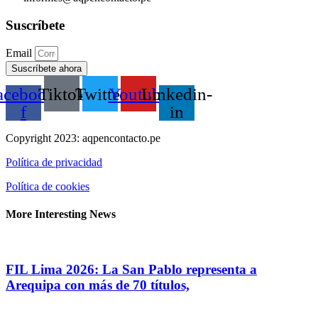
Suscríbete
Email
Suscríbete ahora
acebook-
Tiktok
Twitter
Youtube
Linkedin-
f
in
Copyright 2023: aqpencontacto.pe
Política de privacidad
Política de cookies
More Interesting News
FIL Lima 2026: La San Pablo representa a
Arequipa con más de 70 títulos,