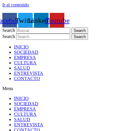
Ir al contenido
acebook
Twitter
Linkedin
Youtube
Search
Search
Search
Search
INICIO
SOCIEDAD
EMPRESA
CULTURA
SALUD
ENTREVISTA
CONTACTO
Menu
INICIO
SOCIEDAD
EMPRESA
CULTURA
SALUD
ENTREVISTA
CONTACTO