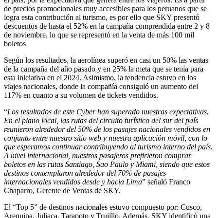
de precios promocionales muy accesibles para los peruanos que se
logra esta contribución al turismo, es por ello que SKY presentó
descuentos de hasta el 52% en la campaña comprendida entre 2 y 8
de noviembre, lo que se representó en la venta de más 100 mil
boletos
Según los resultados, la aerolínea superó en casi un 50% las ventas
de la campaña del año pasado y en 25% la meta que se tenía para
esta iniciativa en el 2024. Asimismo, la tendencia estuvo en los
viajes nacionales, donde la compañía consiguió un aumento del
117% en cuanto a su volumen de tickets vendidos.
“
Los resultados de este Cyber han superado nuestras expectativas.
En el plano local, las rutas del circuito turístico del sur del país
reunieron alrededor del 50% de los pasajes nacionales vendidos en
conjunto entre nuestro sitio web y nuestra aplicación móvil, con lo
que esperamos continuar contribuyendo al turismo interno del país.
A nivel internacional, nuestros pasajeros prefirieron comprar
boletos en las rutas Santiago, Sao Paulo y Miami, siendo que estos
destinos contemplaron alrededor del 70% de pasajes
internacionales vendidos desde y hacia Lima
” señaló Franco
Chaparro, Gerente de Ventas de SKY.
El “Top 5” de destinos nacionales estuvo compuesto por: Cusco,
Arequipa, Juliaca, Tarapoto y Trujillo. Además, SKY identificó una