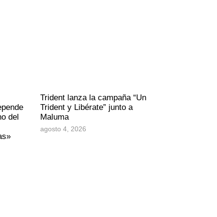
Trident lanza la campaña “Un
depende
Trident y Libérate” junto a
no del
Maluma
agosto 4, 2026
nas»