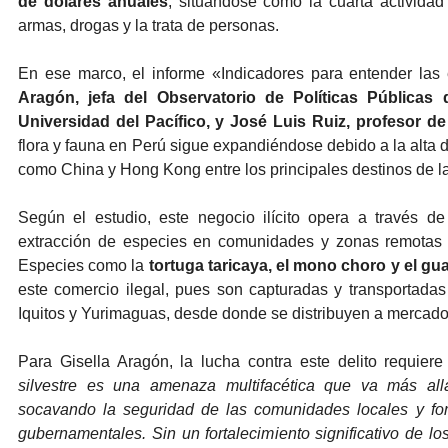
de dólares anuales
, situándose como la cuarta actividad
armas, drogas y la trata de personas.
En ese marco, el informe «Indicadores para entender las
Aragón, jefa del Observatorio de Políticas Públicas
Universidad del Pacífico, y José Luis Ruiz, profesor d
flora y fauna en Perú sigue expandiéndose debido a la alta 
como China y Hong Kong entre los principales destinos de la
Según el estudio, este negocio ilícito opera a través 
extracción de especies en comunidades y zonas remotas de
Especies como la
tortuga taricaya, el mono choro y el g
este comercio ilegal, pues son capturadas y transportada
Iquitos y Yurimaguas, desde donde se distribuyen a mercado
Para Gisella Aragón, la lucha contra este delito requiere
silvestre es una amenaza multifacética que va más all
socavando la seguridad de las comunidades locales y fom
gubernamentales. Sin un fortalecimiento significativo de lo