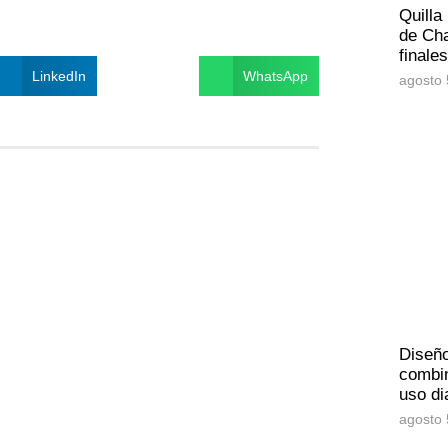
Quilla
de Cha
finale
LinkedIn
WhatsApp
agosto 
Diseñ
combin
uso di
agosto 