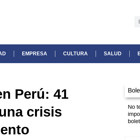
AD
EMPRESA
CULTURA
SALUD
en Perú: 41
Bole
No t
una crisis
impo
bolet
iento