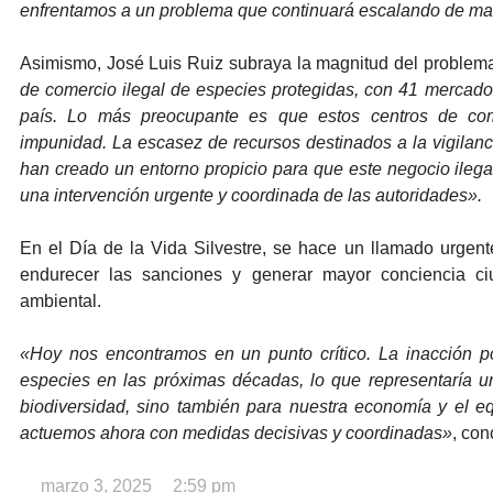
enfrentamos a un problema que continuará escalando de m
Asimismo, José Luis Ruiz subraya la magnitud del problema
de comercio ilegal de especies protegidas, con 41 mercado
país. Lo más preocupante es que estos centros de come
impunidad. La escasez de recursos destinados a la vigilanci
han creado un entorno propicio para que este negocio ilegal
una intervención urgente y coordinada de las autoridades».
En el Día de la Vida Silvestre, se hace un llamado urgente 
endurecer las sanciones y generar mayor conciencia c
ambiental.
«Hoy nos encontramos en un punto crítico. La inacción po
especies en las próximas décadas, lo que representaría un
biodiversidad, sino también para nuestra economía y el eq
actuemos ahora con medidas decisivas y coordinadas»
, con
marzo 3, 2025
2:59 pm