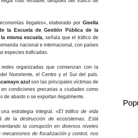
 ilegal más rentable, después del tráfico de
 economías ilegales», elaborado por
Gisella
 de la Escuela de Gestión Pública de la
e la misma escuela,
señala que el tráfico de
demanda nacional e internacional, con países
s especies traficadas.
de redes organizadas que comienzan con la
l Nororiente, el Centro y el Sur del país.
uacamayo azul
son las principales víctimas de
s en condiciones precarias a ciudades como
s de abasto o se exportan ilegalmente.
Pop
 una estrategia integral.
«El tráfico de vida
á de la destrucción de ecosistemas. Está
entando la corrupción en diversos niveles
s mecanismos de fiscalización y control, nos