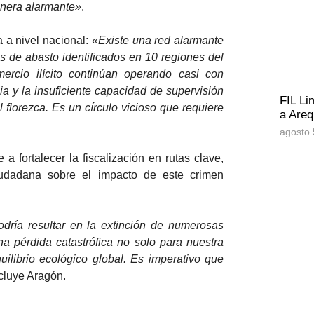
anera alarmante»
.
 a nivel nacional:
«Existe una red alarmante
s de abasto identificados en 10 regiones del
rcio ilícito continúan operando casi con
a y la insuficiente capacidad de supervisión
FIL Li
 florezca. Es un círculo vicioso que requiere
a Areq
agosto 
a fortalecer la fiscalización en rutas clave,
iudadana sobre el impacto de este crimen
dría resultar en la extinción de numerosas
a pérdida catastrófica no solo para nuestra
uilibrio ecológico global. Es imperativo que
cluye Aragón.