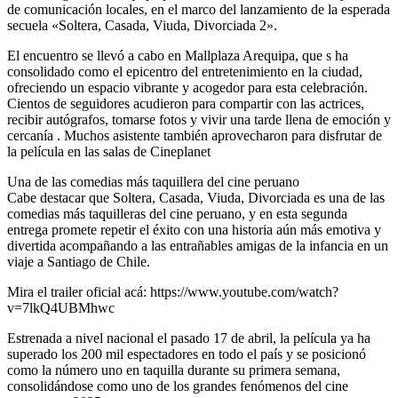
de comunicación locales, en el marco del lanzamiento de la esperada
secuela «Soltera, Casada, Viuda, Divorciada 2».
El encuentro se llevó a cabo en Mallplaza Arequipa, que s ha
consolidado como el epicentro del entretenimiento en la ciudad,
ofreciendo un espacio vibrante y acogedor para esta celebración.
Cientos de seguidores acudieron para compartir con las actrices,
recibir autógrafos, tomarse fotos y vivir una tarde llena de emoción y
cercanía . Muchos asistente también aprovecharon para disfrutar de
la película en las salas de Cineplanet
Una de las comedias más taquillera del cine peruano
Cabe destacar que Soltera, Casada, Viuda, Divorciada es una de las
comedias más taquilleras del cine peruano, y en esta segunda
entrega promete repetir el éxito con una historia aún más emotiva y
divertida acompañando a las entrañables amigas de la infancia en un
viaje a Santiago de Chile.
Mira el trailer oficial acá: https://www.youtube.com/watch?
v=7lkQ4UBMhwc
Estrenada a nivel nacional el pasado 17 de abril, la película ya ha
superado los 200 mil espectadores en todo el país y se posicionó
como la número uno en taquilla durante su primera semana,
consolidándose como uno de los grandes fenómenos del cine