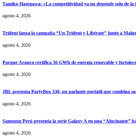
Tamiko Hasegawa: «La competitividad ya no depende solo de la inve
agosto 4, 2026
Trident lanza la campaña “Un Trident y Libérate” junto a Mal
agosto 4, 2026
Parque Arauco certifica 56 GWh de energía renovable y fortalece s
agosto 4, 2026
JBL presenta PartyBox 330, un parlante portátil que combina son
agosto 4, 2026
Samsung Perú presenta la serie Galaxy A en una “Alucinante” ba
agosto 4, 2026