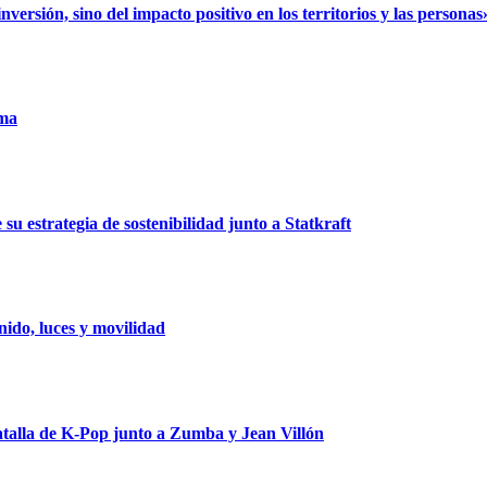
rsión, sino del impacto positivo en los territorios y las personas
uma
u estrategia de sostenibilidad junto a Statkraft
ido, luces y movilidad
talla de K-Pop junto a Zumba y Jean Villón