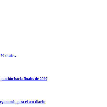
0 títulos,
xpansión hacia finales de 2029
rgonomía para el uso diario