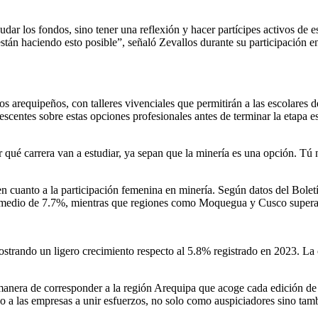
udar los fondos, sino tener una reflexión y hacer partícipes activos de
stán haciendo esto posible”, señaló Zevallos durante su participación 
requipeños, con talleres vivenciales que permitirán a las escolares de 
escentes sobre estas opciones profesionales antes de terminar la etapa 
 qué carrera van a estudiar, ya sepan que la minería es una opción. Tú 
 en cuanto a la participación femenina en minería. Según datos del Bol
 promedio de 7.7%, mientras que regiones como Moquegua y Cusco super
ostrando un ligero crecimiento respecto al 5.8% registrado en 2023. La
manera de corresponder a la región Arequipa que acoge cada edición 
o a las empresas a unir esfuerzos, no solo como auspiciadores sino tamb