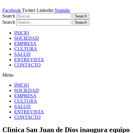
Ir
al
Facebook
Twitter
Linkedin
Youtube
contenido
Search
Search
Search
Search
INICIO
SOCIEDAD
EMPRESA
CULTURA
SALUD
ENTREVISTA
CONTACTO
Menu
INICIO
SOCIEDAD
EMPRESA
CULTURA
SALUD
ENTREVISTA
CONTACTO
Clínica San Juan de Dios inaugura equipo