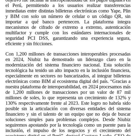
el Perú, permitiendo a los usuarios realizar transferencias
inmediatas entre distintas billeteras electrónicas como Yape, Plin
y BIM con solo un número de celular o un código QR, sin
importar a qué banco pertenecen. La plataforma integra
mecanismos de cifrado de extremo a extremo, autenticación
multifactor y cumple con los estándares internacionales de
seguridad PCI DSS, garantizando una experiencia segura,
eficiente y sin fricciones.
Con 1,200 millones de transacciones interoperables procesadas
en 2024, Niubiz ha demostrado un liderazgo claro en la
modernización del sistema financiero nacional. Esta solución
tecnológica ha tenido un alto impacto en la inclusión financiera,
especialmente en sectores no bancarizados, al integrar billeteras
electrónicas como BIM al ecosistema digital del país. “Gracias a
nuestra plataforma de interoperabilidad, en 2024 procesamos más
de 1,200 millones de transacciones por un valor de 87 mil
millones de soles, lo que representa un crecimiento de 132% y
130% respectivamente frente al 2023. Este logro no habría sido
posible sin la articulación con diversas entidades del sistema
financiero y sin el talento de un equipo que no deja de buscar
soluciones simples para problemas complejos. Desde Niubiz
seguiremos apostando por la tecnología como un puente para la
inclusión, el impulso de los negocios y el crecimiento del
ecosistema digital en el Perú”, destacó Gustavo Leaño, CEO de