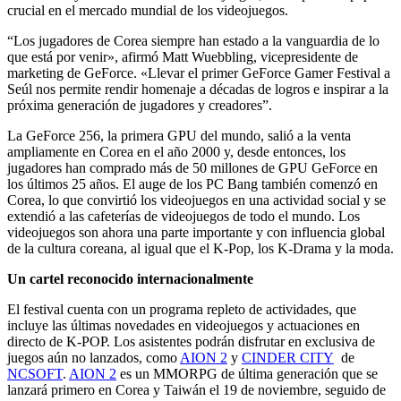
crucial en el mercado mundial de los videojuegos.
“Los jugadores de Corea siempre han estado a la vanguardia de lo
que está por venir», afirmó Matt Wuebbling, vicepresidente de
marketing de GeForce. «Llevar el primer GeForce Gamer Festival a
Seúl nos permite rendir homenaje a décadas de logros e inspirar a la
próxima generación de jugadores y creadores”.
La GeForce 256, la primera GPU del mundo, salió a la venta
ampliamente en Corea en el año 2000 y, desde entonces, los
jugadores han comprado más de 50 millones de GPU GeForce en
los últimos 25 años. El auge de los PC Bang también comenzó en
Corea, lo que convirtió los videojuegos en una actividad social y se
extendió a las cafeterías de videojuegos de todo el mundo. Los
videojuegos son ahora una parte importante y con influencia global
de la cultura coreana, al igual que el K-Pop, los K-Drama y la moda.
Un cartel reconocido internacionalmente
El festival cuenta con un programa repleto de actividades, que
incluye las últimas novedades en videojuegos y actuaciones en
directo de K-POP. Los asistentes podrán disfrutar en exclusiva de
juegos aún no lanzados, como
AION 2
y
CINDER CITY
de
NCSOFT
.
AION 2
es un MMORPG de última generación que se
lanzará primero en Corea y Taiwán el 19 de noviembre, seguido de