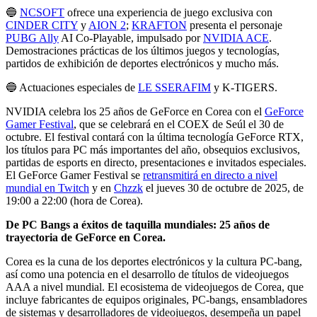
🔵
NCSOFT
ofrece una experiencia de juego exclusiva con
CINDER CITY
y
AION 2
;
KRAFTON
presenta el personaje
PUBG Ally
AI Co-Playable, impulsado por
NVIDIA ACE
.
Demostraciones prácticas de los últimos juegos y tecnologías,
partidos de exhibición de deportes electrónicos y mucho más.
🔵 Actuaciones especiales de
LE SSERAFIM
y K-TIGERS.
NVIDIA celebra los 25 años de GeForce en Corea con el
GeForce
Gamer Festival
, que se celebrará en el COEX de Seúl el 30 de
octubre. El festival contará con la última tecnología GeForce RTX,
los títulos para PC más importantes del año, obsequios exclusivos,
partidas de esports en directo, presentaciones e invitados especiales.
El GeForce Gamer Festival se
retransmitirá en directo a nivel
mundial en Twitch
y en
Chzzk
el jueves 30 de octubre de 2025, de
19:00 a 22:00 (hora de Corea).
De PC Bangs a éxitos de taquilla mundiales: 25 años de
trayectoria de GeForce en Corea.
Corea es la cuna de los deportes electrónicos y la cultura PC-bang,
así como una potencia en el desarrollo de títulos de videojuegos
AAA a nivel mundial. El ecosistema de videojuegos de Corea, que
incluye fabricantes de equipos originales, PC-bangs, ensambladores
de sistemas y desarrolladores de videojuegos, desempeña un papel