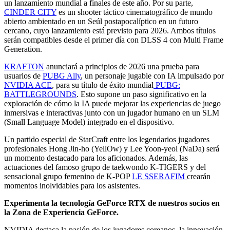
un lanzamiento mundial a finales de este año. Por su parte,
CINDER CITY
es un shooter táctico cinematográfico de mundo
abierto ambientado en un Seúl postapocalíptico en un futuro
cercano, cuyo lanzamiento está previsto para 2026. Ambos títulos
serán compatibles desde el primer día con DLSS 4 con Multi Frame
Generation.
KRAFTON
anunciará a principios de 2026 una prueba para
usuarios de
PUBG Ally
, un personaje jugable con IA impulsado por
NVIDIA ACE
, para su título de éxito mundial
PUBG:
BATTLEGROUNDS
. Esto supone un paso significativo en la
exploración de cómo la IA puede mejorar las experiencias de juego
inmersivas e interactivas junto con un jugador humano en un SLM
(Small Language Model) integrado en el dispositivo.
Un partido especial de StarCraft entre los legendarios jugadores
profesionales Hong Jin-ho (YellOw) y Lee Yoon-yeol (NaDa) será
un momento destacado para los aficionados. Además, las
actuaciones del famoso grupo de taekwondo K-TIGERS y del
sensacional grupo femenino de K-POP
LE SSERAFIM
crearán
momentos inolvidables para los asistentes.
Experimenta la tecnología GeForce RTX de nuestros socios en
la Zona de Experiencia GeForce.
NVIDIA destaca la pasión de los jugadores coreanos, la innovación