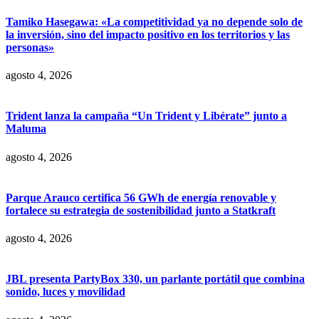
Tamiko Hasegawa: «La competitividad ya no depende solo de
la inversión, sino del impacto positivo en los territorios y las
personas»
agosto 4, 2026
Trident lanza la campaña “Un Trident y Libérate” junto a
Maluma
agosto 4, 2026
Parque Arauco certifica 56 GWh de energía renovable y
fortalece su estrategia de sostenibilidad junto a Statkraft
agosto 4, 2026
JBL presenta PartyBox 330, un parlante portátil que combina
sonido, luces y movilidad