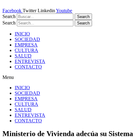
Ir
al
Facebook
Twitter
Linkedin
Youtube
contenido
Search
Search
Search
Search
INICIO
SOCIEDAD
EMPRESA
CULTURA
SALUD
ENTREVISTA
CONTACTO
Menu
INICIO
SOCIEDAD
EMPRESA
CULTURA
SALUD
ENTREVISTA
CONTACTO
Ministerio de Vivienda adecúa su Sistema