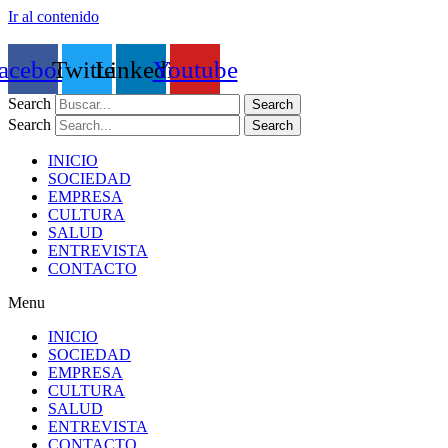
Ir al contenido
acebook
Twitter
Linkedin
Youtube
Search
Search
Search
Search
INICIO
SOCIEDAD
EMPRESA
CULTURA
SALUD
ENTREVISTA
CONTACTO
Menu
INICIO
SOCIEDAD
EMPRESA
CULTURA
SALUD
ENTREVISTA
CONTACTO