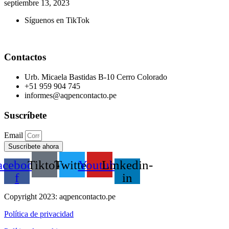
septiembre 13, 2023
Síguenos en TikTok
Contactos
Urb. Micaela Bastidas B-10 Cerro Colorado
+51 959 904 745
informes@aqpencontacto.pe
Suscríbete
Email
Suscríbete ahora
acebook-
Tiktok
Twitter
Youtube
Linkedin-
f
in
Copyright 2023: aqpencontacto.pe
Política de privacidad