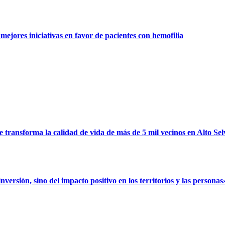
ejores iniciativas en favor de pacientes con hemofilia
ransforma la calidad de vida de más de 5 mil vecinos en Alto Sel
rsión, sino del impacto positivo en los territorios y las personas