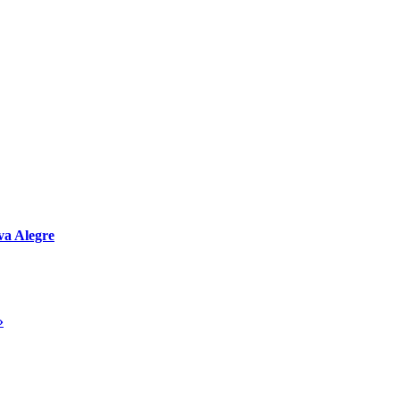
va Alegre
»