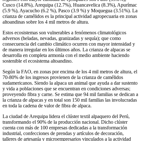
Cusco (14.8%), Arequipa (12.7%), Huancavelica (8.3%), Apurímac
(5.9 %), Ayacucho (6.2 %), Pasco (3.9 %) y Moquegua (3.51%). La
crianza de camélidos es la principal actividad agropecuaria en zonas
altoandinas sobre los 4 mil metros de altura.
Estos ecosistemas son vulnerables a fenómenos climatológicos
adversos (heladas, nevadas, granizadas y sequía); que como
consecuencia del cambio climático ocurren con mayor intensidad y
de manera irregular en los últimos años. La crianza de alpacas se
desarrolla en completa armonía con el medio ambiente haciendo
sostenible el ecosistema altoandino.
Según la FAO, en zonas por encima de los 4 mil metros de altura, el
70-80% de los ingresos provienen de la crianza de camélidos
sudamericanos. Siendo la alpaca un animal que ayuda a dar sustento
y vida a poblaciones que se encuentran en condiciones adversas;
proveyendo fibra y carne. Se estima que 94 mil familias se dedican a
la crianza de alpacas y en total son 150 mil familias las involucradas
en toda la cadena de valor de fibra de alpaca.
La ciudad de Arequipa lidera el clúster textil alpaquero del Perú,
transformando el 90% de la producción nacional. Dicho clúster
cuenta con más de 100 empresas dedicadas a la transformación
industrial, confecciones de prendas y artículos de decoración,
talleres de artesanía y microempresarios vinculados a la actividad