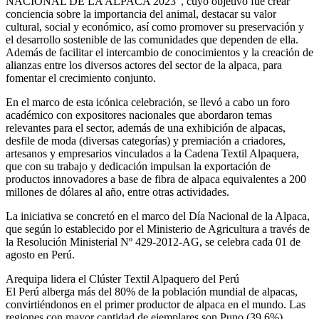
NACIONAL DE LA ALPACA 2023”, cuyo objetivo fue crear
conciencia sobre la importancia del animal, destacar su valor
cultural, social y económico, así como promover su preservación y
el desarrollo sostenible de las comunidades que dependen de ella.
Además de facilitar el intercambio de conocimientos y la creación de
alianzas entre los diversos actores del sector de la alpaca, para
fomentar el crecimiento conjunto.
En el marco de esta icónica celebración, se llevó a cabo un foro
académico con expositores nacionales que abordaron temas
relevantes para el sector, además de una exhibición de alpacas,
desfile de moda (diversas categorías) y premiación a criadores,
artesanos y empresarios vinculados a la Cadena Textil Alpaquera,
que con su trabajo y dedicación impulsan la exportación de
productos innovadores a base de fibra de alpaca equivalentes a 200
millones de dólares al año, entre otras actividades.
La iniciativa se concretó en el marco del Día Nacional de la Alpaca,
que según lo establecido por el Ministerio de Agricultura a través de
la Resolución Ministerial Nº 429-2012-AG, se celebra cada 01 de
agosto en Perú.
Arequipa lidera el Clúster Textil Alpaquero del Perú
El Perú alberga más del 80% de la población mundial de alpacas,
convirtiéndonos en el primer productor de alpaca en el mundo. Las
regiones con mayor cantidad de ejemplares son Puno (39.6%),