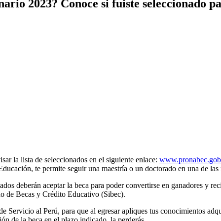
ario 2023? Conoce si fuiste seleccionado pa
ar la lista de seleccionados en el siguiente enlace:
www.pronabec.gob.p
Educación, te permite seguir una maestría o un doctorado en una de las
dos deberán aceptar la beca para poder convertirse en ganadores y recib
do de Becas y Crédito Educativo (Sibec).
ervicio al Perú, para que al egresar apliques tus conocimientos adqui
ción de la beca en el plazo indicado, la perderás.