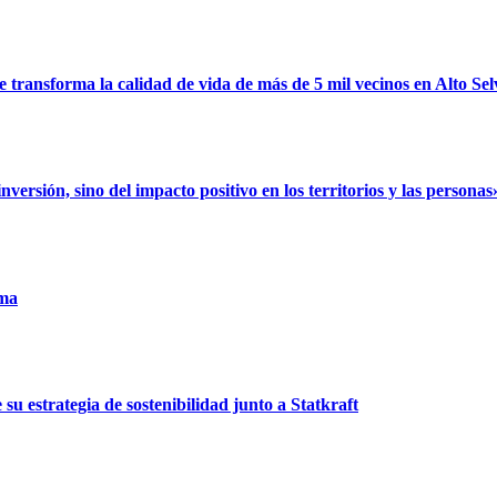
ransforma la calidad de vida de más de 5 mil vecinos en Alto Sel
rsión, sino del impacto positivo en los territorios y las personas
uma
u estrategia de sostenibilidad junto a Statkraft