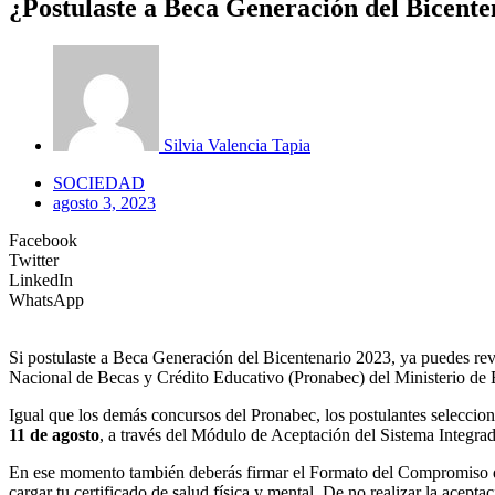
¿Postulaste a Beca Generación del Bicenten
Silvia Valencia Tapia
SOCIEDAD
agosto 3, 2023
Facebook
Twitter
LinkedIn
WhatsApp
Si postulaste a Beca Generación del Bicentenario 2023, ya puedes revis
Nacional de Becas y Crédito Educativo (Pronabec) del Ministerio de 
Igual que los demás concursos del Pronabec, los postulantes selecciona
11 de agosto
, a través del Módulo de Aceptación del Sistema Integra
En ese momento también deberás firmar el Formato del Compromiso de S
cargar tu certificado de salud física y mental. De no realizar la acepta