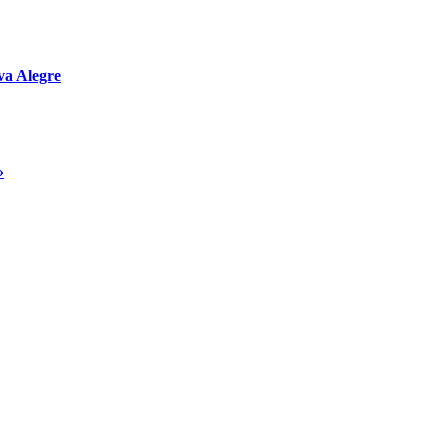
va Alegre
»