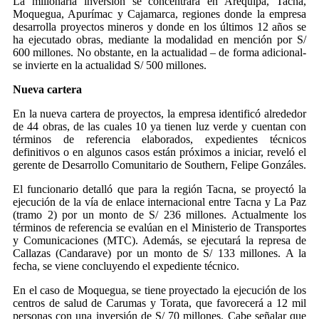
La millonaria inversión se concentrará en Arequipa, Tacna,
Moquegua, Apurímac y Cajamarca, regiones donde la empresa
desarrolla proyectos mineros y donde en los últimos 12 años se
ha ejecutado obras, mediante la modalidad en mención por S/
600 millones. No obstante, en la actualidad – de forma adicional-
se invierte en la actualidad S/ 500 millones.
Nueva cartera
En la nueva cartera de proyectos, la empresa identificó alrededor
de 44 obras, de las cuales 10 ya tienen luz verde y cuentan con
términos de referencia elaborados, expedientes técnicos
definitivos o en algunos casos están próximos a iniciar, reveló el
gerente de Desarrollo Comunitario de Southern, Felipe Gonzáles.
El funcionario detalló que para la región Tacna, se proyectó la
ejecución de la vía de enlace internacional entre Tacna y La Paz
(tramo 2) por un monto de S/ 236 millones. Actualmente los
términos de referencia se evalúan en el Ministerio de Transportes
y Comunicaciones (MTC). Además, se ejecutará la represa de
Callazas (Candarave) por un monto de S/ 133 millones. A la
fecha, se viene concluyendo el expediente técnico.
En el caso de Moquegua, se tiene proyectado la ejecución de los
centros de salud de Carumas y Torata, que favorecerá a 12 mil
personas con una inversión de S/ 70 millones. Cabe señalar que